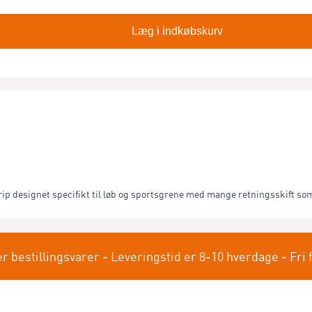
Læg i indkøbskurv
designet specifikt til løb og sportsgrene med mange retningsskift som 
er bestillingsvarer - Leveringstid er 8-10 hverdage - Fri 