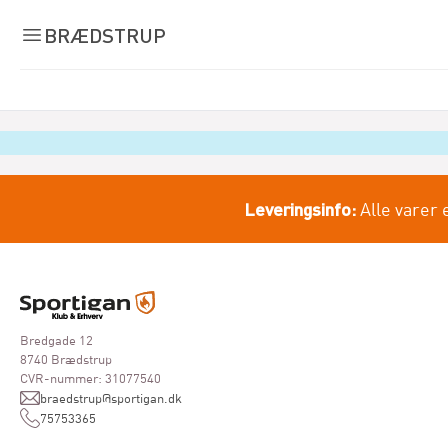
BRÆDSTRUP
Leveringsinfo:
Alle varer 
Bredgade 12
8740 Brædstrup
CVR-nummer: 31077540
braedstrup@sportigan.dk
75753365